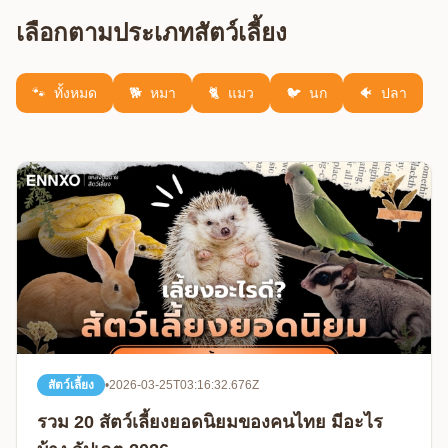
เลือกตามประเภทสัตว์เลี้ยง
🐾
ทั้งหมด
🐕
หมา
🐈
แมว
🐦
นก
🐠
ปลา
สัตว์เลี้ยง
•
2026-03-25T03:16:32.676Z
รวม 20 สัตว์เลี้ยงยอดนิยมของคนไทย มีอะไร